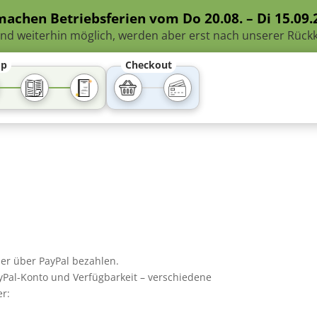
machen Betriebsferien vom Do 20.08. – Di 15.09.2
ind weiterhin möglich, werden aber erst nach unserer Rückk
op
Checkout
er über PayPal bezahlen.
yPal-Konto und Verfügbarkeit – verschiedene
er: